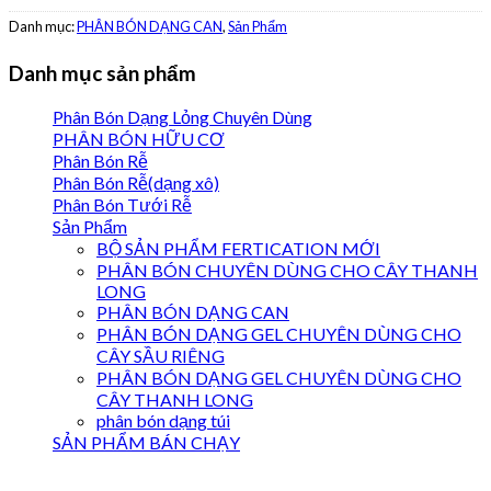
Danh mục:
PHÂN BÓN DẠNG CAN
,
Sản Phẩm
Danh mục sản phẩm
Phân Bón Dạng Lỏng Chuyên Dùng
PHÂN BÓN HỮU CƠ
Phân Bón Rễ
Phân Bón Rễ(dạng xô)
Phân Bón Tưới Rễ
Sản Phẩm
BỘ SẢN PHẨM FERTICATION MỚI
PHÂN BÓN CHUYÊN DÙNG CHO CÂY THANH
LONG
PHÂN BÓN DẠNG CAN
PHÂN BÓN DẠNG GEL CHUYÊN DÙNG CHO
CÂY SẦU RIÊNG
PHÂN BÓN DẠNG GEL CHUYÊN DÙNG CHO
CÂY THANH LONG
phân bón dạng túi
SẢN PHẨM BÁN CHẠY