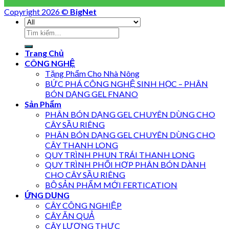
Copyright 2026 ©
BigNet
Trang Chủ
CÔNG NGHỆ
Tặng Phẩm Cho Nhà Nông
BỨC PHÁ CÔNG NGHỆ SINH HỌC – PHÂN
BÓN DẠNG GEL FNANO
Sản Phẩm
PHÂN BÓN DẠNG GEL CHUYÊN DÙNG CHO
CÂY SẦU RIÊNG
PHÂN BÓN DẠNG GEL CHUYÊN DÙNG CHO
CÂY THANH LONG
QUY TRÌNH PHUN TRÁI THANH LONG
QUY TRÌNH PHỐI HỢP PHÂN BÓN DÀNH
CHO CÂY SẦU RIÊNG
BỘ SẢN PHẨM MỚI FERTICATION
ỨNG DỤNG
CÂY CÔNG NGHIỆP
CÂY ĂN QUẢ
CÂY LƯƠNG THỰC