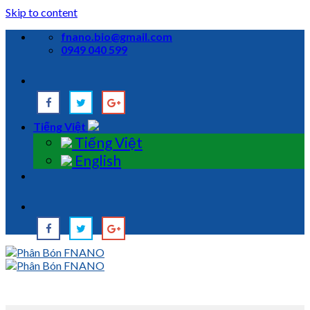
Skip to content
fnano.bio@gmail.com
0949 040 599
Tiếng Việt
Tiếng Việt
English