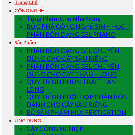
Trang Chủ
CÔNG NGHỆ
Tặng Phẩm Cho Nhà Nông
BỨC PHÁ CÔNG NGHỆ SINH HỌC –
PHÂN BÓN DẠNG GEL FNANO
Sản Phẩm
PHÂN BÓN DẠNG GEL CHUYÊN
DÙNG CHO CÂY SẦU RIÊNG
PHÂN BÓN DẠNG GEL CHUYÊN
DÙNG CHO CÂY THANH LONG
QUY TRÌNH PHUN TRÁI THANH
LONG
QUY TRÌNH PHỐI HỢP PHÂN BÓN
DÀNH CHO CÂY SẦU RIÊNG
BỘ SẢN PHẨM MỚI FERTICATION
ỨNG DỤNG
CÂY CÔNG NGHIỆP