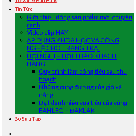
Tư vấn & Bán Hàng
Tin Tức
Giới thiệu dòng sản phẩm mới chuyên
canh
Video clip HAY
ÁP DỤNG KHOA HỌC VÀ CÔNG
NGHỆ CHO TRANG TRẠI
HỘI NGHỊ – HỘI THẢO KHÁCH
HÀNG
Quy trình làm bông tiêu sau thu
hoạch
Những cung đường của gió và
nắng
Đạt danh hiệu vua tiêu của vùng
EAHLEO – ĐAKLAK
Bộ Sưu Tập