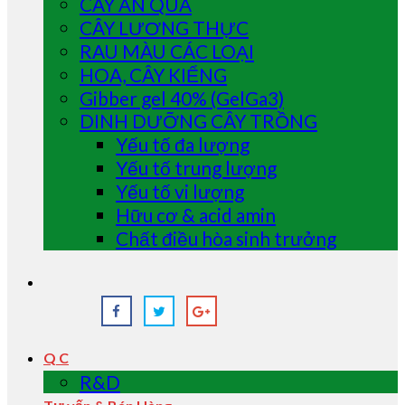
CÂY ĂN QUẢ
CÂY LƯƠNG THỰC
RAU MÀU CÁC LOẠI
HOA, CÂY KIỂNG
Gibber gel 40% (GelGa3)
DINH DƯỠNG CÂY TRỒNG
Yếu tố đa lượng
Yếu tố trung lượng
Yếu tố vi lượng
Hữu cơ & acid amin
Chất điều hòa sinh trưởng
Q C
R&D