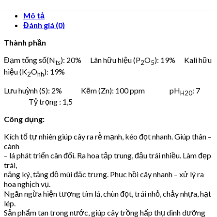
Mô tả
Đánh giá (0)
Thành phần
Đạm tổng số(N
): 20% Lân hữu hiệu (P
O
): 19% Kali hữu
ts
2
5
hiệu (K
O
): 19%
2
hh
Lưu huỳnh (S): 2% Kẽm (Zn): 100 ppm pH
: 7
H20
Tỷ trọng : 1,5
Công dụng:
Kích tố tự nhiên giúp cây ra rễ mạnh, kéo đọt nhanh. Giúp thân –
cành
– lá phát triển cân đối. Ra hoa tập trung, đậu trái nhiều. Làm đẹp
trái,
nặng ký, tăng độ mùi đặc trưng. Phục hồi cây nhanh – xử lý ra
hoa nghịch vụ.
Ngăn ngừa hiện tượng tím lá, chùn đọt, trái nhỏ, chảy nhựa, hạt
lép.
Sản phẩm tan trong nước, giúp cây trồng hấp thụ dinh dưỡng