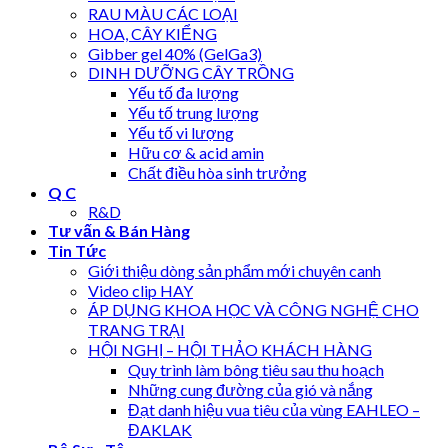
RAU MÀU CÁC LOẠI
HOA, CÂY KIỂNG
Gibber gel 40% (GelGa3)
DINH DƯỠNG CÂY TRỒNG
Yếu tố đa lượng
Yếu tố trung lượng
Yếu tố vi lượng
Hữu cơ & acid amin
Chất điều hòa sinh trưởng
Q C
R&D
Tư vấn & Bán Hàng
Tin Tức
Giới thiệu dòng sản phẩm mới chuyên canh
Video clip HAY
ÁP DỤNG KHOA HỌC VÀ CÔNG NGHỆ CHO
TRANG TRẠI
HỘI NGHỊ – HỘI THẢO KHÁCH HÀNG
Quy trình làm bông tiêu sau thu hoạch
Những cung đường của gió và nắng
Đạt danh hiệu vua tiêu của vùng EAHLEO –
ĐAKLAK