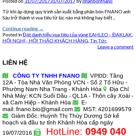
Posted on
31/07/2017
31/07/2017
by
phanbonfnano
Từ khi áp dụng quy trình sản xuất bằng phân bón FNANO anh
Sáu trở thành vị vua tiêu từ lúc nào mà không hay biết ..
Continue reading
→
Posted in
Đạt danh hiệu vua tiêu của vùng EAHLEO – ĐAKLAK
,
HỘI NGHỊ - HỘI THẢO KHÁCH HÀNG
,
Tin Tức
Leave a comment
LIÊN HỆ
CÔNG TY TNHH FNANO
VPĐD: Tầng
12A - Tòa Nhà Văn Phòng VCN - Số 2 Tố Hữu -
Phường Nam Nha Trang - Khánh Hòa
Địa Chỉ
Nhà Máy: KCN Suối Dầu - QL1A - Thôn cây Xoài -
xã Cam Hiệp - Khánh Hòa
E-
mail: fnano.bio@gmail.com
MST: 4201699579
Giám Đốc: Huỳnh Thị Thùy Dương
Sở kế
hoạch và đầu tư tỉnh Khánh Hòa cấp ngày
HotLine:
0949 040
19/07/2016