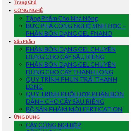
Trang Chủ
CÔNG NGHỆ
Tặng Phẩm Cho Nhà Nông
BỨC PHÁ CÔNG NGHỆ SINH HỌC –
PHÂN BÓN DẠNG GEL FNANO
Sản Phẩm
PHÂN BÓN DẠNG GEL CHUYÊN
DÙNG CHO CÂY SẦU RIÊNG
PHÂN BÓN DẠNG GEL CHUYÊN
DÙNG CHO CÂY THANH LONG
QUY TRÌNH PHUN TRÁI THANH
LONG
QUY TRÌNH PHỐI HỢP PHÂN BÓN
DÀNH CHO CÂY SẦU RIÊNG
BỘ SẢN PHẨM MỚI FERTICATION
ỨNG DỤNG
CÂY CÔNG NGHIỆP