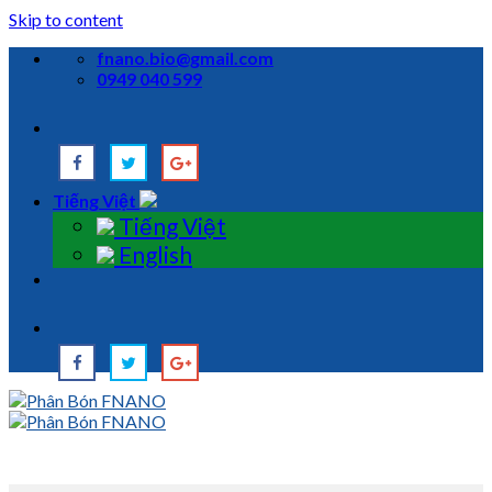
Skip to content
fnano.bio@gmail.com
0949 040 599
Tiếng Việt
Tiếng Việt
English