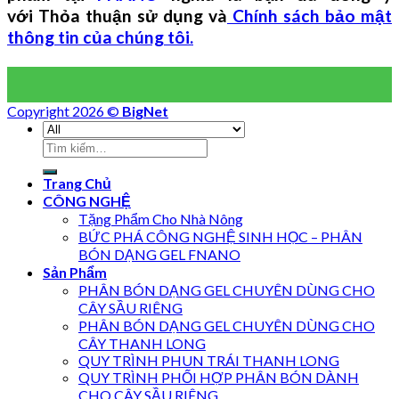
với Thỏa thuận sử dụng và
Chính sách bảo mật
thông tin của chúng tôi.
Copyright 2026 ©
BigNet
Trang Chủ
CÔNG NGHỆ
Tặng Phẩm Cho Nhà Nông
BỨC PHÁ CÔNG NGHỆ SINH HỌC – PHÂN
BÓN DẠNG GEL FNANO
Sản Phẩm
PHÂN BÓN DẠNG GEL CHUYÊN DÙNG CHO
CÂY SẦU RIÊNG
PHÂN BÓN DẠNG GEL CHUYÊN DÙNG CHO
CÂY THANH LONG
QUY TRÌNH PHUN TRÁI THANH LONG
QUY TRÌNH PHỐI HỢP PHÂN BÓN DÀNH
CHO CÂY SẦU RIÊNG