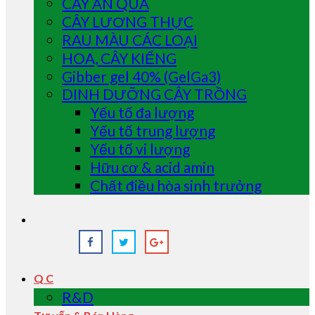
CÂY ĂN QUẢ
CÂY LƯƠNG THỰC
RAU MÀU CÁC LOẠI
HOA, CÂY KIỂNG
Gibber gel 40% (GelGa3)
DINH DƯỠNG CÂY TRỒNG
Yếu tố đa lượng
Yếu tố trung lượng
Yếu tố vi lượng
Hữu cơ & acid amin
Chất điều hòa sinh trưởng
Q C
R&D