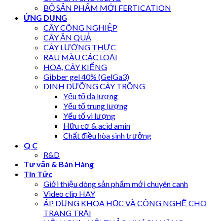
BỘ SẢN PHẨM MỚI FERTICATION
ỨNG DỤNG
CÂY CÔNG NGHIỆP
CÂY ĂN QUẢ
CÂY LƯƠNG THỰC
RAU MÀU CÁC LOẠI
HOA, CÂY KIỂNG
Gibber gel 40% (GelGa3)
DINH DƯỠNG CÂY TRỒNG
Yếu tố đa lượng
Yếu tố trung lượng
Yếu tố vi lượng
Hữu cơ & acid amin
Chất điều hòa sinh trưởng
Q C
R&D
Tư vấn & Bán Hàng
Tin Tức
Giới thiệu dòng sản phẩm mới chuyên canh
Video clip HAY
ÁP DỤNG KHOA HỌC VÀ CÔNG NGHỆ CHO
TRANG TRẠI