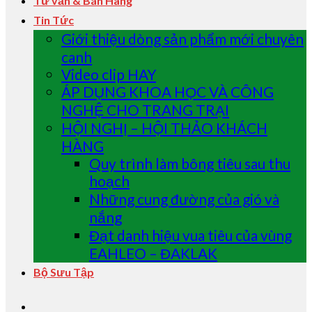
Tư vấn & Bán Hàng
Tin Tức
Giới thiệu dòng sản phẩm mới chuyên
canh
Video clip HAY
ÁP DỤNG KHOA HỌC VÀ CÔNG
NGHỆ CHO TRANG TRẠI
HỘI NGHỊ – HỘI THẢO KHÁCH
HÀNG
Quy trình làm bông tiêu sau thu
hoạch
Những cung đường của gió và
nắng
Đạt danh hiệu vua tiêu của vùng
EAHLEO – ĐAKLAK
Bộ Sưu Tập