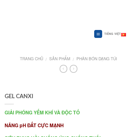
Skip
to
content
TIẾNG VIỆT
TRANG CHỦ
SẢN PHẨM
PHÂN BÓN DẠNG TÚI
/
/
GEL CANXI
GIẢI PHÓNG YẾM KHÍ VÀ ĐỘC TỐ
NÂNG pH ĐẤT CỰC MẠNH