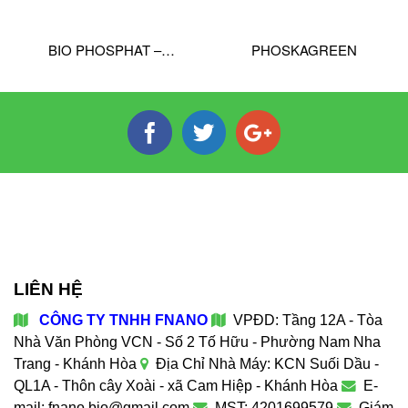
BIO PHOSPHAT –
PHOSKAGREEN
HUMATE PRO
LIÊN HỆ
CÔNG TY TNHH FNANO
VPĐD: Tầng 12A - Tòa
Nhà Văn Phòng VCN - Số 2 Tố Hữu - Phường Nam Nha
Trang - Khánh Hòa
Địa Chỉ Nhà Máy: KCN Suối Dầu -
QL1A - Thôn cây Xoài - xã Cam Hiệp - Khánh Hòa
E-
mail: fnano.bio@gmail.com
MST: 4201699579
Giám