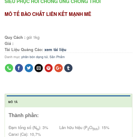
SIÊU PHỤC HỒI CHỐNG ÚNG CHỐNG THỐI
MÔ TẾ BÀO CHẤT LIÊN KẾT MẠNH MẼ
Quy Cách :
gói 1kg
Giá :
Tài Liệu Quảng Cáo:
xem tài liệu
Danh mục:
phân bón dạng túi
,
Sản Phẩm
MÔ TẢ
Thành phần:
Đạm tổng số (N
): 3% Lân hữu hiệu (P
O
): 15%
ts
2
5hh
Canxi (Ca): 10,7%