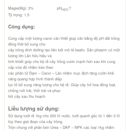
Magie(Mg): 3% pH
:7
H2O
Tỷ trọng: 1,5
Công dụng:
Cung cấp một lượng canxi cần thiết giúp cân bằng độ pH dất trồng
đồng thời bổ sung cho
cây trồng dinh dưỡng tạo liên kết mô tế baafo. Sản phaarm có một
lượng lớn Lân hữu hiệu và
tinh khiết giúp cho bộ rễ cây trồng vươn mạnh hơn sau khi cung
cấp vừa đủ nhằm kéo theo
các phân tử Đạm – Canxi – Lân nhằm mục địch tăng cườn khả
năng quang hợp hình thành diệp
lục tố bổ sung năng lượng cho hệ rễ. Giúp cây trổ hoa đồng loạt,
chống nứt trái, thối trái và phục
hồi cây sau thu hoạch
Liều lượng sử dụng:
Sử dụng tưới rễ 1kg cho 200 lít nước, tưới quanh gốc từ 1 đến 3 lít
tùy theo giai đoạn của cây trồng.
Trộn chung với phân bón Urea – DAP – NPK các loại 1kg nhằm