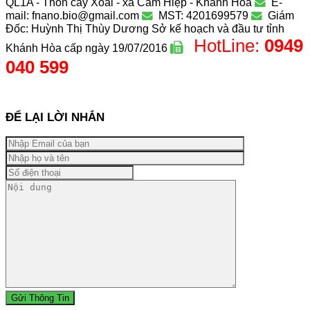
QL1A - Thôn cây Xoài - xã Cam Hiệp - Khánh Hòa
E-
mail: fnano.bio@gmail.com
MST: 4201699579
Giám
Đốc: Huỳnh Thị Thùy Dương
Sở kế hoạch và đầu tư tỉnh
HotLine:
0949
Khánh Hòa cấp ngày 19/07/2016
040 599
ĐỂ LẠI LỜI NHẮN