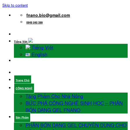
Skip to content
fnano.bio@gmail.com
0949 040 599
Tiếng Việt
Tiếng Việt
English
Trang Chủ
CÔNG NGHỆ
Tặng Phẩm Cho Nhà Nông
BỨC PHÁ CÔNG NGHỆ SINH HỌC – PHÂN
BÓN DẠNG GEL FNANO
Sản Phẩm
PHÂN BÓN DẠNG GEL CHUYÊN DÙNG CHO