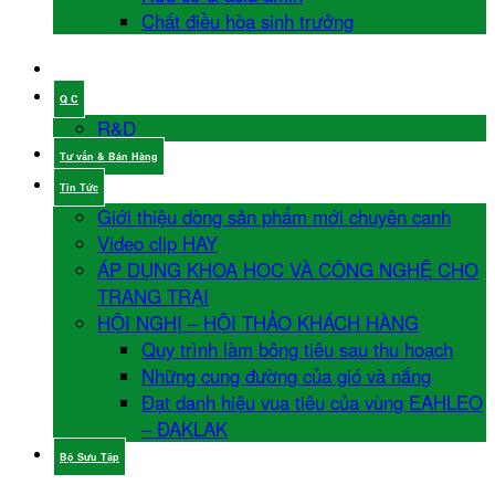
Chất điều hòa sinh trưởng
Q C
R&D
Tư vấn & Bán Hàng
Tin Tức
Giới thiệu dòng sản phẩm mới chuyên canh
Video clip HAY
ÁP DỤNG KHOA HỌC VÀ CÔNG NGHỆ CHO
TRANG TRẠI
HỘI NGHỊ – HỘI THẢO KHÁCH HÀNG
Quy trình làm bông tiêu sau thu hoạch
Những cung đường của gió và nắng
Đạt danh hiệu vua tiêu của vùng EAHLEO
– ĐAKLAK
Bộ Sưu Tập