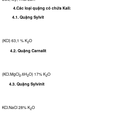
4.Các loại quặng có chứa Kali:
4.1. Quặng Sylvit
(KCl)
63,1 % K
O
2
4.2. Quặng Carnalit
(KCl.MgCl
.6H
O)
17% K
O
2
2
2
4.3. Quặng Sylvinit
KCl.NaCl
28% K
O
2