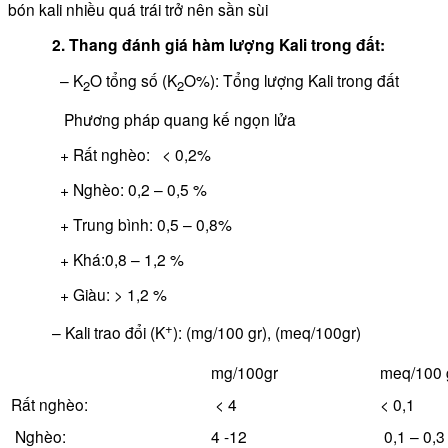
bón kali nhiều quá trái trở nên sần sùi
2. Thang đánh giá hàm lượng Kali trong đất:
– K
O tổng số (K
O%): Tổng lượng Kali trong đất
2
2
Phương pháp quang kế ngọn lửa
+ Rất nghèo: < 0,2%
+ Nghèo: 0,2 – 0,5 %
+ Trung bình: 0,5 – 0,8%
+ Khá:0,8 – 1,2 %
+ Giàu: > 1,2 %
+
– Kali trao đổi (K
): (mg/100 gr), (meq/100gr)
mg/100gr
meq/100 
Rất nghèo:
< 4
< 0,1
Nghèo:
4 -12
0,1 – 0,3