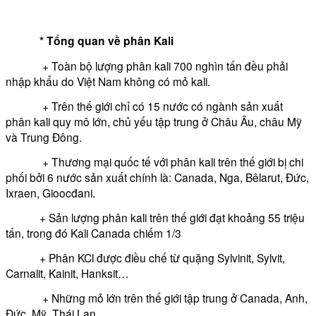
* Tổng quan về phân Kali
+ Toàn bộ lượng phân kali 700 nghìn tấn đều phải
nhập khẩu do Việt Nam không có mỏ kali.
+ Trên thế giới chỉ có 15 nước có ngành sản xuất
phân kali quy mô lớn, chủ yếu tập trung ở Châu Âu, châu Mỹ
và Trung Đông.
+ Thương mại quốc tế với phân kali trên thế giới bị chi
phối bởi 6 nước sản xuất chính là: Canada, Nga, Bêlarut, Đức,
Ixraen, Gioocđani.
+ Sản lượng phân kali trên thế giới đạt khoảng 55 triệu
tấn, trong đó Kali Canada chiếm 1/3
+ Phân KCl được điều chế từ quặng Sylvinit, Sylvit,
Carnalit, Kainit, Hanksit…
+ Những mỏ lớn trên thế giới tập trung ở Canada, Anh,
Đức, Mỹ, Thái Lan.