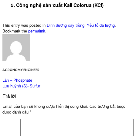
5. Công nghệ sản xuất Kali Colorua (KCl)
This entry was posted in
Dinh dưỡng cây trồng
,
Yếu tố đa lượng
.
Bookmark the
permalink
.
AGRONOMY ENGINEER
Lân – Phosphate
Lưu huỳnh (S)- Sulfur
Trả lời
Email của bạn sẽ không được hiển thị công khai.
Các trường bắt buộc
được đánh dấu
*