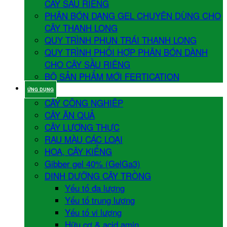
CÂY SẦU RIÊNG
PHÂN BÓN DẠNG GEL CHUYÊN DÙNG CHO
CÂY THANH LONG
QUY TRÌNH PHUN TRÁI THANH LONG
QUY TRÌNH PHỐI HỢP PHÂN BÓN DÀNH
CHO CÂY SẦU RIÊNG
BỘ SẢN PHẨM MỚI FERTICATION
ỨNG DỤNG
CÂY CÔNG NGHIỆP
CÂY ĂN QUẢ
CÂY LƯƠNG THỰC
RAU MÀU CÁC LOẠI
HOA, CÂY KIỂNG
Gibber gel 40% (GelGa3)
DINH DƯỠNG CÂY TRỒNG
Yếu tố đa lượng
Yếu tố trung lượng
Yếu tố vi lượng
Hữu cơ & acid amin