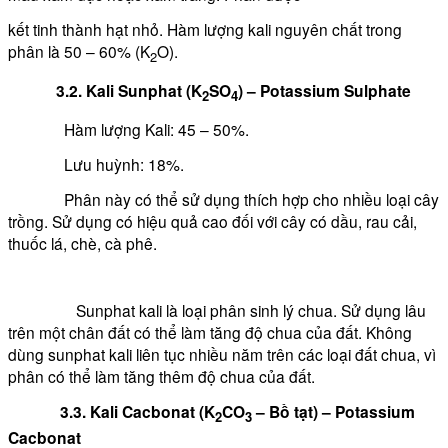
kết tinh thành hạt nhỏ. Hàm lượng kali nguyên chất trong
phân là 50 – 60% (K
O).
2
3.2. Kali Sunphat (K
SO
) – Potassium Sulphate
2
4
Hàm lượng Kali: 45 – 50%.
Lưu huỳnh: 18%.
Phân này có thể sử dụng thích hợp cho nhiều loại cây
trồng. Sử dụng có hiệu quả cao đối với cây có dầu, rau cải,
thuốc lá, chè, cà phê.
Sunphat kali là loại phân sinh lý chua. Sử dụng lâu
trên một chân đất có thể làm tăng độ chua của đất. Không
dùng sunphat kali liên tục nhiều năm trên các loại đất chua, vì
phân có thể làm tăng thêm độ chua của đất.
3.3. Kali Cacbonat (K
CO
– Bồ tạt) – Potassium
2
3
Cacbonat