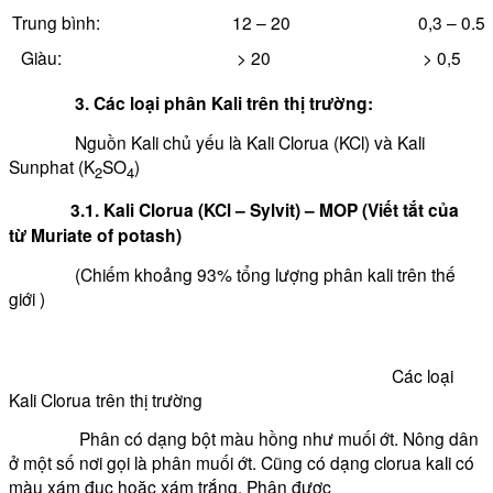
Trung bình:
12 – 20
0,3 – 0.5
Giàu:
> 20
> 0,5
3. Các loại phân Kali trên thị trường:
Nguồn Kali chủ yếu là Kali Clorua (KCl) và Kali
Sunphat (K
SO
)
2
4
3.1. Kali Clorua (KCl – Sylvit)
– MOP (Viết tắt của
từ Muriate of potash)
(Chiếm khoảng 93% tổng lượng phân kali trên thế
giới )
Các loại
Kali Clorua trên thị trường
Phân có dạng bột màu hồng như muối ớt. Nông dân
ở một số nơi gọi là phân muối ớt. Cũng có dạng clorua kali có
màu xám đục hoặc xám trắng. Phân được