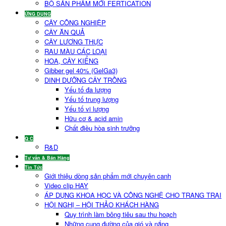
BỘ SẢN PHẨM MỚI FERTICATION
ỨNG DỤNG
CÂY CÔNG NGHIỆP
CÂY ĂN QUẢ
CÂY LƯƠNG THỰC
RAU MÀU CÁC LOẠI
HOA, CÂY KIỂNG
Gibber gel 40% (GelGa3)
DINH DƯỠNG CÂY TRỒNG
Yếu tố đa lượng
Yếu tố trung lượng
Yếu tố vi lượng
Hữu cơ & acid amin
Chất điều hòa sinh trưởng
Q C
R&D
Tư vấn & Bán Hàng
Tin Tức
Giới thiệu dòng sản phẩm mới chuyên canh
Video clip HAY
ÁP DỤNG KHOA HỌC VÀ CÔNG NGHỆ CHO TRANG TRẠI
HỘI NGHỊ – HỘI THẢO KHÁCH HÀNG
Quy trình làm bông tiêu sau thu hoạch
Những cung đường của gió và nắng