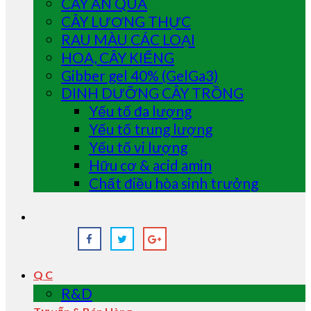
CÂY ĂN QUẢ
CÂY LƯƠNG THỰC
RAU MÀU CÁC LOẠI
HOA, CÂY KIỂNG
Gibber gel 40% (GelGa3)
DINH DƯỠNG CÂY TRỒNG
Yếu tố đa lượng
Yếu tố trung lượng
Yếu tố vi lượng
Hữu cơ & acid amin
Chất điều hòa sinh trưởng
Q C
R&D