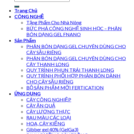
Trang Chủ
CÔNG NGHỆ
Tặng Phẩm Cho Nhà Nông
BỨC PHÁ CÔNG NGHỆ SINH HỌC – PHÂN
BÓN DẠNG GEL FNANO
Sản Phẩm
PHÂN BÓN DẠNG GEL CHUYÊN DÙNG CHO
CÂY SẦU RIÊNG
PHÂN BÓN DẠNG GEL CHUYÊN DÙNG CHO
CÂY THANH LONG
QUY TRÌNH PHUN TRÁI THANH LONG
QUY TRÌNH PHỐI HỢP PHÂN BÓN DÀNH
CHO CÂY SẦU RIÊNG
BỘ SẢN PHẨM MỚI FERTICATION
ỨNG DỤNG
CÂY CÔNG NGHIỆP
CÂY ĂN QUẢ
CÂY LƯƠNG THỰC
RAU MÀU CÁC LOẠI
HOA, CÂY KIỂNG
Gibber gel 40% (GelGa3)