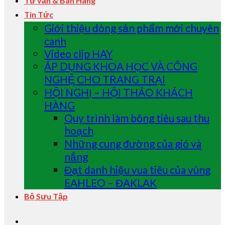
Tư vấn & Bán Hàng
Tin Tức
Giới thiệu dòng sản phẩm mới chuyên
canh
Video clip HAY
ÁP DỤNG KHOA HỌC VÀ CÔNG
NGHỆ CHO TRANG TRẠI
HỘI NGHỊ – HỘI THẢO KHÁCH
HÀNG
Quy trình làm bông tiêu sau thu
hoạch
Những cung đường của gió và
nắng
Đạt danh hiệu vua tiêu của vùng
EAHLEO – ĐAKLAK
Bộ Sưu Tập