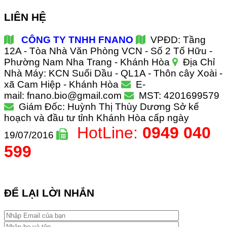
LIÊN HỆ
CÔNG TY TNHH FNANO
VPĐD: Tầng
12A - Tòa Nhà Văn Phòng VCN - Số 2 Tố Hữu -
Phường Nam Nha Trang - Khánh Hòa
Địa Chỉ
Nhà Máy: KCN Suối Dầu - QL1A - Thôn cây Xoài -
xã Cam Hiệp - Khánh Hòa
E-
mail: fnano.bio@gmail.com
MST: 4201699579
Giám Đốc: Huỳnh Thị Thùy Dương
Sở kế
hoạch và đầu tư tỉnh Khánh Hòa cấp ngày
HotLine:
0949 040
19/07/2016
599
ĐỂ LẠI LỜI NHẮN