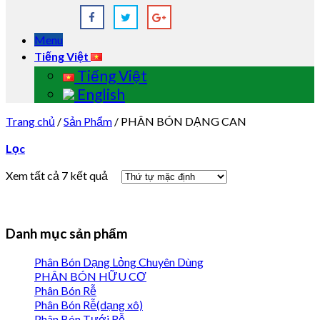
Menu
Tiếng Việt
Tiếng Việt
English
Trang chủ
/
Sản Phẩm
/
PHÂN BÓN DẠNG CAN
Lọc
Xem tất cả 7 kết quả
Danh mục sản phẩm
Phân Bón Dạng Lỏng Chuyên Dùng
PHÂN BÓN HỮU CƠ
Phân Bón Rễ
Phân Bón Rễ(dạng xô)
Phân Bón Tưới Rễ