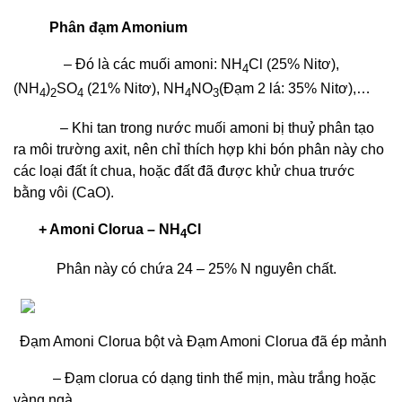
Phân đạm Amonium
– Đó là các muối amoni: NH
Cl (25% Nitơ),
4
(NH
)
SO
(21% Nitơ), NH
NO
(Đạm 2 lá: 35% Nitơ),…
4
2
4
4
3
– Khi tan trong nước muối amoni bị thuỷ phân tạo
ra môi trường axit, nên chỉ thích hợp khi bón phân này cho
các loại đất ít chua, hoặc đất đã được khử chua trước
bằng vôi (CaO).
+ Amoni Clorua – NH
Cl
4
Phân này có chứa 24 – 25% N nguyên chất.
Đạm Amoni Clorua bột và Đạm Amoni Clorua đã ép mảnh
– Đạm clorua có dạng tinh thể mịn, màu trắng hoặc
vàng ngà.