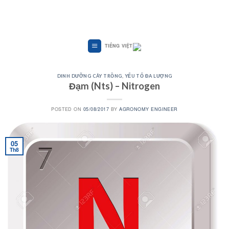
Skip
to
content
TIẾNG VIỆT
DINH DƯỠNG CÂY TRỒNG
,
YẾU TỐ ĐA LƯỢNG
Đạm (Nts) – Nitrogen
POSTED ON
05/08/2017
BY
AGRONOMY ENGINEER
05
Th8