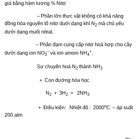
giá bằng hàm lượng % Nitơ
– Phần lớn thực vật không có khả năng
đồng hóa nguyên tố nitơ duới dạng khí N
mà chủ yếu
2
dưới dạng muối nitrat.
– Phân đạm cung cấp nitơ hoá hợp cho cây
–
+
dưới dạng ion NO
và ion amoni NH
.
3
4
Sự chuyển hoá N
thành NH
2
3
+ Con đường hóa học
N
+ 3H
= 2NH
2
2
3
o
+ Điều kiện: Nhiệt độ : 2000
C – áp suất
200 atm