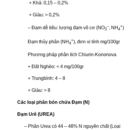
+ Khá: 0,15 – 0,2%
+ Giàu: > 0,2%
–
+
– Đạm dễ tiêu: lượng đạm vô cơ (NO
, NH
)
3
4
+
Đạm thủy phân (NH
), đơn vị tính mg/100gr
4
Phương pháp phân tích Chiurin-Kononova
+ Đất Nghèo: < 4 mg/100gr
+ Trungbình: 4 – 8
+ Giàu: > 8
Các loại phân bón chứa Đạm (N)
Đạm Urê (UREA)
– Phân Urea có 44 – 48% N nguyên chất (Loại