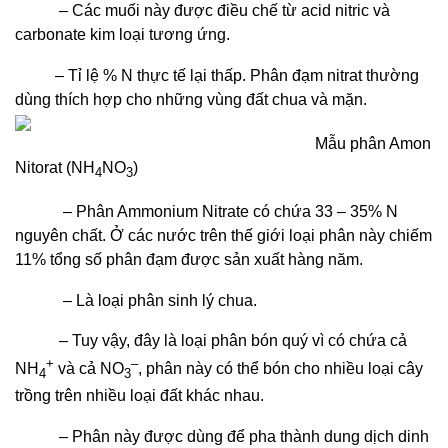
– Các muối này được điều chế từ acid nitric và
carbonate kim loại tương ứng.
– Tỉ lệ % N thực tế lại thấp. Phân đạm nitrat thường
dùng thích hợp cho những vùng đất chua và mặn.
Mẫu phân Amon
Nitorat (NH
NO
)
4
3
– Phân Ammonium Nitrate có chứa 33 – 35% N
nguyên chất. Ở các nước trên thế giới loại phân này chiếm
11% tổng số phân đạm được sản xuất hàng năm.
– Là loại phân sinh lý chua.
– Tuy vậy, đây là loại phân bón quý vì có chứa cả
+
–
NH
và cả NO
, phân này có thể bón cho nhiều loại cây
4
3
trồng trên nhiều loại đất khác nhau.
– Phân này được dùng để pha thành dung dịch dinh