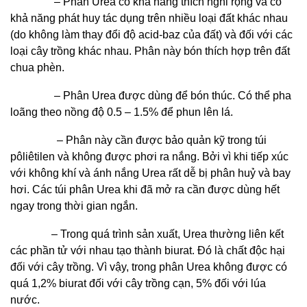
– Phân Urea có khả năng thích nghi rộng và có
khả năng phát huy tác dụng trên nhiều loại đất khác nhau
(do không làm thay đổi độ acid-baz của đất) và đối với các
loại cây trồng khác nhau. Phân này bón thích hợp trên đất
chua phèn.
– Phân Urea được dùng để bón thúc. Có thể pha
loãng theo nồng độ 0.5 – 1.5% để phun lên lá.
– Phân này cần được bảo quản kỹ trong túi
pôliêtilen và không được phơi ra nắng. Bởi vì khi tiếp xúc
với không khí và ánh nắng Urea rất dễ bị phân huỷ và bay
hơi. Các túi phân Urea khi đã mở ra cần được dùng hết
ngay trong thời gian ngắn.
– Trong quá trình sản xuất, Urea thường liên kết
các phần tử với nhau tạo thành biurat. Đó là chất độc hại
đối với cây trồng. Vì vậy, trong phân Urea không được có
quá 1,2% biurat đối với cây trồng cạn, 5% đối với lúa
nước.