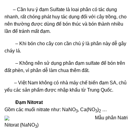
– Cần lưu ý đạm Sulfate là loại phân có tác dụng
nhanh, rất chóng phát huy tác dụng đối với cây trồng, cho
nên thường được dùng để bón thúc và bón thành nhiều
lần để tránh mất đạm.
– Khi bón cho cây con cần chú ý là phân này dễ gây
cháy lá.
– Không nên sử dụng phân đạm sulfate để bón trên
đất phèn, vì phân dễ làm chua thêm đất.
– Việt Nam không có nhà máy chế biến đạm SA, chủ
yếu các sản phẩm được nhập khẩu từ Trung Quốc.
Đạm Nitơrat
Gồm các muối nitrate như: NaNO
, Ca(NO
)
…
3
3
2
Mẫu phân Natri
Nitorat (NaNO
)
3