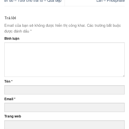
Bí đỏ – Tưới cho trái to – Quả đẹp
Lân – Phosphate
Trả lời
Email của bạn sẽ không được hiển thị công khai.
Các trường bắt buộc
được đánh dấu
*
Bình luận
Tên
*
Email
*
Trang web