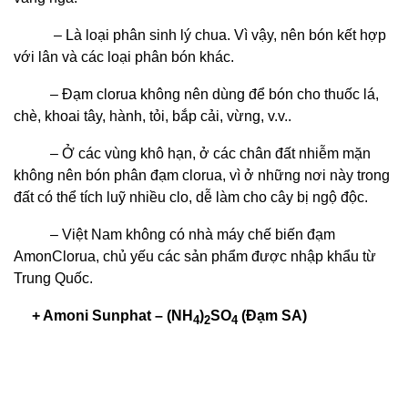
– Là loại phân sinh lý chua. Vì vậy, nên bón kết hợp
với lân và các loại phân bón khác.
– Đạm clorua không nên dùng để bón cho thuốc lá,
chè, khoai tây, hành, tỏi, bắp cải, vừng, v.v..
– Ở các vùng khô hạn, ở các chân đất nhiễm mặn
không nên bón phân đạm clorua, vì ở những nơi này trong
đất có thể tích luỹ nhiều clo, dễ làm cho cây bị ngộ độc.
– Việt Nam không có nhà máy chế biến đạm
AmonClorua, chủ yếu các sản phẩm được nhập khẩu từ
Trung Quốc.
+ Amoni Sunphat – (NH
)
SO
(Đạm SA)
4
2
4