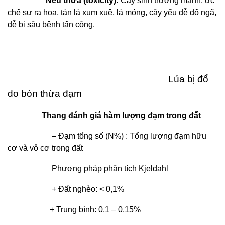
Nếu thừa (toxicity):
Cây sinh trưởng mạnh, ức
chế sự ra hoa, tán lá xum xuê, lá mỏng, cây yếu dễ đổ ngã,
dễ bị sâu bệnh tấn công.
Lúa bị đổ
do bón thừa đạm
Thang đánh giá hàm lượng đạm trong đất
– Đạm tổng số (N%) : Tổng lượng đạm hữu
cơ và vô cơ trong đất
Phương pháp phân tích Kjeldahl
+ Đất nghèo: < 0,1%
+ Trung bình: 0,1 – 0,15%