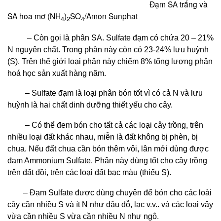
Đạm SA trắng và
SA hoa mơ (NH
)
SO
/Amon Sunphat
4
2
4
– Còn gọi là phân SA. Sulfate đạm có chứa 20 – 21%
N nguyên chất. Trong phân này còn có 23-24% lưu huỳnh
(S). Trên thế giới loại phân này chiếm 8% tổng lượng phân
hoá học sản xuất hàng năm.
– Sulfate đạm là loại phân bón tốt vì có cả N và lưu
huỳnh là hai chất dinh dưỡng thiết yếu cho cây.
– Có thể đem bón cho tất cả các loại cây trồng, trên
nhiều loại đất khác nhau, miễn là đất không bị phèn, bị
chua. Nếu đất chua cần bón thêm vôi, lân mới dùng được
đạm Ammonium Sulfate. Phân này dùng tốt cho cây trồng
trên đất đồi, trên các loại đất bạc màu (thiếu S).
– Đạm Sulfate được dùng chuyên để bón cho các loài
cây cần nhiều S và ít N như đậu đỗ, lạc v.v.. và các loại vây
vừa cần nhiều S vừa cần nhiều N như ngô.