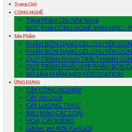
Trang Chủ
CÔNG NGHỆ
Tặng Phẩm Cho Nhà Nông
BỨC PHÁ CÔNG NGHỆ SINH HỌC – 
Sản Phẩm
PHÂN BÓN DẠNG GEL CHUYÊN DÙNG
PHÂN BÓN DẠNG GEL CHUYÊN DÙN
QUY TRÌNH PHUN TRÁI THANH LO
QUY TRÌNH PHỐI HỢP PHÂN BÓN D
BỘ SẢN PHẨM MỚI FERTICATION
ỨNG DỤNG
CÂY CÔNG NGHIỆP
CÂY ĂN QUẢ
CÂY LƯƠNG THỰC
RAU MÀU CÁC LOẠI
HOA, CÂY KIỂNG
Gibber gel 40% (GelGa3)