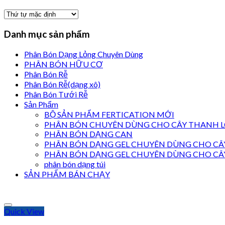
Danh mục sản phẩm
Phân Bón Dạng Lỏng Chuyên Dùng
PHÂN BÓN HỮU CƠ
Phân Bón Rễ
Phân Bón Rễ(dạng xô)
Phân Bón Tưới Rễ
Sản Phẩm
BỘ SẢN PHẨM FERTICATION MỚI
PHÂN BÓN CHUYÊN DÙNG CHO CÂY THANH 
PHÂN BÓN DẠNG CAN
PHÂN BÓN DẠNG GEL CHUYÊN DÙNG CHO CÂY
PHÂN BÓN DẠNG GEL CHUYÊN DÙNG CHO CÂ
phân bón dạng túi
SẢN PHẨM BÁN CHẠY
Quick View