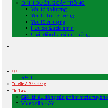
DINH DƯỠNG CÂY TRỒNG
Yếu tố đa lượng
Yếu tố trung lượng
Yếu tố vi lượng
Hữu cơ & acid amin
Chất điều hòa sinh trưởng
Q C
R&D
Tư vấn & Bán Hàng
Tin Tức
Giới thiệu dòng sản phẩm mới chuyên 
Video clip HAY