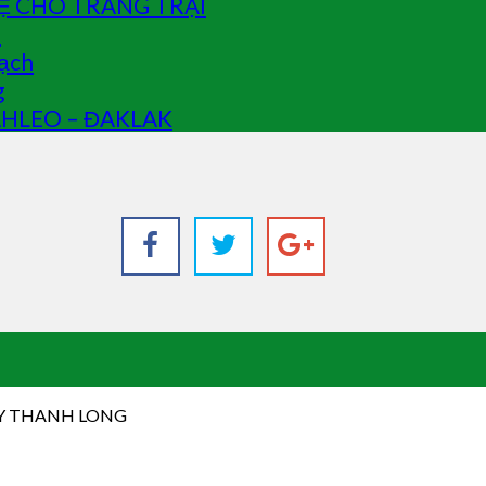
Ệ CHO TRANG TRẠI
G
oạch
g
 EAHLEO – ĐAKLAK
Y THANH LONG