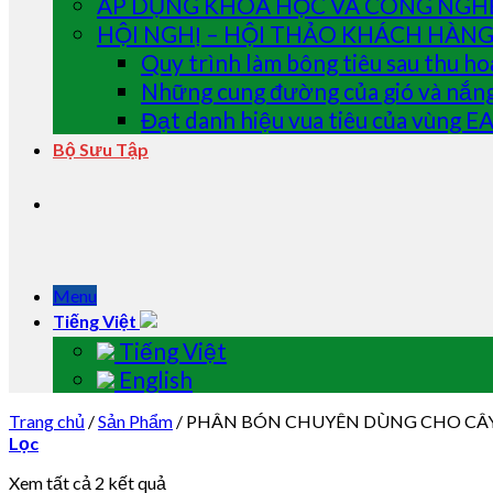
ÁP DỤNG KHOA HỌC VÀ CÔNG NGH
HỘI NGHỊ – HỘI THẢO KHÁCH HÀN
Quy trình làm bông tiêu sau thu h
Những cung đường của gió và nắn
Đạt danh hiệu vua tiêu của vùng
Bộ Sưu Tập
Menu
Tiếng Việt
Tiếng Việt
English
Trang chủ
/
Sản Phẩm
/
PHÂN BÓN CHUYÊN DÙNG CHO CÂ
Lọc
Xem tất cả 2 kết quả