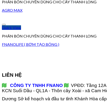
PHÂN BÓN CHUYÊN DÙNG CHO CÂY THANH LONG
AGRO MAX
Quick View
PHÂN BÓN CHUYÊN DÙNG CHO CÂY THANH LONG
FNANOLIFE ( BƠM TẠO BÓNG )
LIÊN HỆ
CÔNG TY TNHH FNANO
VPĐD: Tầng 12A 
KCN Suối Dầu - QL1A - Thôn cây Xoài - xã Cam 
Dương
Sở kế hoạch và đầu tư tỉnh Khánh Hòa cấ