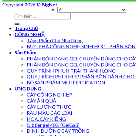
Copyright 2026 ©
BigNet
Trang Chủ
CÔNG NGHỆ
Tặng Phẩm Cho Nhà Nông
BỨC PHÁ CÔNG NGHỆ SINH HỌC – PHÂN BÓN
Sản Phẩm
PHÂN BÓN DẠNG GEL CHUYÊN DÙNG CHO CÂY
PHÂN BÓN DẠNG GEL CHUYÊN DÙNG CHO CÂ
QUY TRÌNH PHUN TRÁI THANH LONG
QUY TRÌNH PHỐI HỢP PHÂN BÓN DÀNH CHO 
BỘ SẢN PHẨM MỚI FERTICATION
ỨNG DỤNG
CÂY CÔNG NGHIỆP
CÂY ĂN QUẢ
CÂY LƯƠNG THỰC
RAU MÀU CÁC LOẠI
HOA, CÂY KIỂNG
Gibber gel 40% (GelGa3)
DINH DƯỠNG CÂY TRỒNG