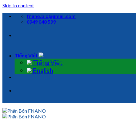
Skip to content
fnano.bio@gmail.com
0949 040 599
Tiếng Việt
Tiếng Việt
English