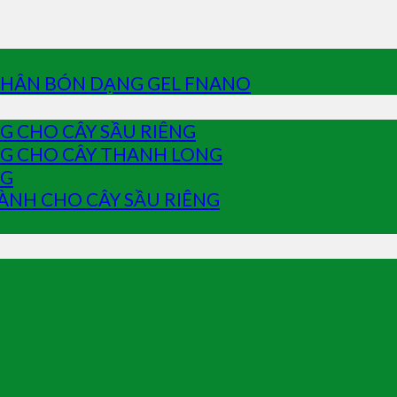
PHÂN BÓN DẠNG GEL FNANO
 CHO CÂY SẦU RIÊNG
G CHO CÂY THANH LONG
NG
ÀNH CHO CÂY SẦU RIÊNG