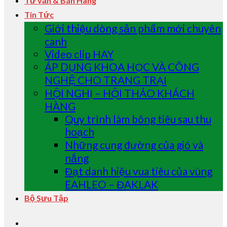
Tư vấn & Bán Hàng
Tin Tức
Giới thiệu dòng sản phẩm mới chuyên
canh
Video clip HAY
ÁP DỤNG KHOA HỌC VÀ CÔNG
NGHỆ CHO TRANG TRẠI
HỘI NGHỊ – HỘI THẢO KHÁCH
HÀNG
Quy trình làm bông tiêu sau thu
hoạch
Những cung đường của gió và
nắng
Đạt danh hiệu vua tiêu của vùng
EAHLEO – ĐAKLAK
Bộ Sưu Tập