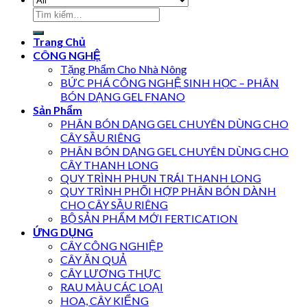
Trang Chủ
CÔNG NGHỆ
Tặng Phẩm Cho Nhà Nông
BỨC PHÁ CÔNG NGHỆ SINH HỌC – PHÂN
BÓN DẠNG GEL FNANO
Sản Phẩm
PHÂN BÓN DẠNG GEL CHUYÊN DÙNG CHO
CÂY SẦU RIÊNG
PHÂN BÓN DẠNG GEL CHUYÊN DÙNG CHO
CÂY THANH LONG
QUY TRÌNH PHUN TRÁI THANH LONG
QUY TRÌNH PHỐI HỢP PHÂN BÓN DÀNH
CHO CÂY SẦU RIÊNG
BỘ SẢN PHẨM MỚI FERTICATION
ỨNG DỤNG
CÂY CÔNG NGHIỆP
CÂY ĂN QUẢ
CÂY LƯƠNG THỰC
RAU MÀU CÁC LOẠI
HOA, CÂY KIỂNG