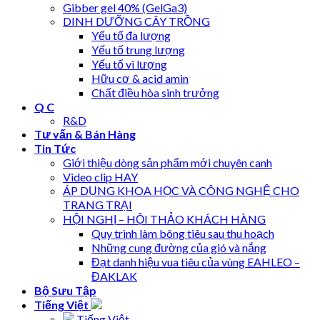
Gibber gel 40% (GelGa3)
DINH DƯỠNG CÂY TRỒNG
Yếu tố đa lượng
Yếu tố trung lượng
Yếu tố vi lượng
Hữu cơ & acid amin
Chất điều hòa sinh trưởng
Q C
R&D
Tư vấn & Bán Hàng
Tin Tức
Giới thiệu dòng sản phẩm mới chuyên canh
Video clip HAY
ÁP DỤNG KHOA HỌC VÀ CÔNG NGHỆ CHO
TRANG TRẠI
HỘI NGHỊ – HỘI THẢO KHÁCH HÀNG
Quy trình làm bông tiêu sau thu hoạch
Những cung đường của gió và nắng
Đạt danh hiệu vua tiêu của vùng EAHLEO –
ĐAKLAK
Bộ Sưu Tập
Tiếng Việt
Tiếng Việt