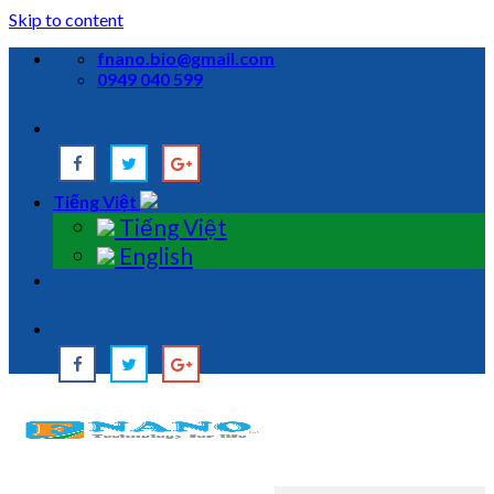
Skip to content
fnano.bio@gmail.com
0949 040 599
Tiếng Việt
Tiếng Việt
English