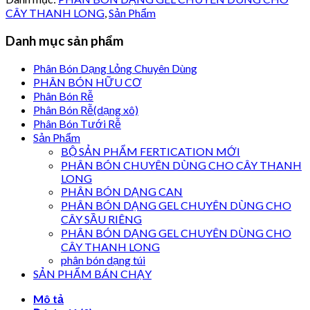
CÂY THANH LONG
,
Sản Phẩm
Danh mục sản phẩm
Phân Bón Dạng Lỏng Chuyên Dùng
PHÂN BÓN HỮU CƠ
Phân Bón Rễ
Phân Bón Rễ(dạng xô)
Phân Bón Tưới Rễ
Sản Phẩm
BỘ SẢN PHẨM FERTICATION MỚI
PHÂN BÓN CHUYÊN DÙNG CHO CÂY THANH
LONG
PHÂN BÓN DẠNG CAN
PHÂN BÓN DẠNG GEL CHUYÊN DÙNG CHO
CÂY SẦU RIÊNG
PHÂN BÓN DẠNG GEL CHUYÊN DÙNG CHO
CÂY THANH LONG
phân bón dạng túi
SẢN PHẨM BÁN CHẠY
Mô tả