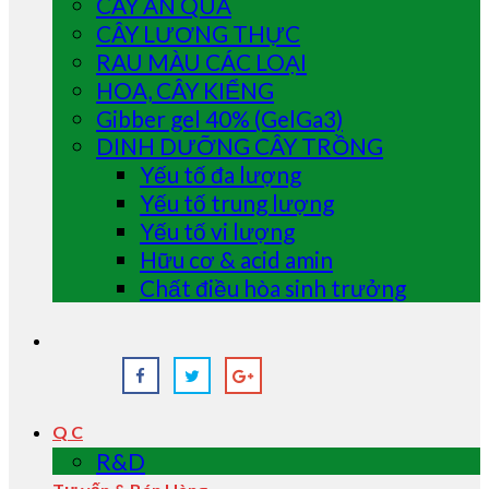
CÂY ĂN QUẢ
CÂY LƯƠNG THỰC
RAU MÀU CÁC LOẠI
HOA, CÂY KIỂNG
Gibber gel 40% (GelGa3)
DINH DƯỠNG CÂY TRỒNG
Yếu tố đa lượng
Yếu tố trung lượng
Yếu tố vi lượng
Hữu cơ & acid amin
Chất điều hòa sinh trưởng
Q C
R&D