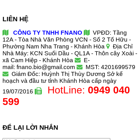
LIÊN HỆ
CÔNG TY TNHH FNANO
VPĐD: Tầng
12A - Tòa Nhà Văn Phòng VCN - Số 2 Tố Hữu -
Phường Nam Nha Trang - Khánh Hòa
Địa Chỉ
Nhà Máy: KCN Suối Dầu - QL1A - Thôn cây Xoài -
xã Cam Hiệp - Khánh Hòa
E-
mail: fnano.bio@gmail.com
MST: 4201699579
Giám Đốc: Huỳnh Thị Thùy Dương
Sở kế
hoạch và đầu tư tỉnh Khánh Hòa cấp ngày
HotLine:
0949 040
19/07/2016
599
ĐỂ LẠI LỜI NHẮN