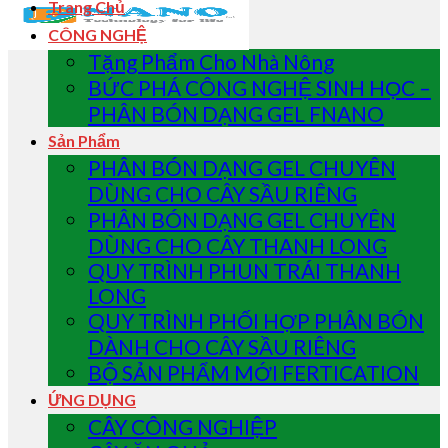
Trang Chủ
CÔNG NGHỆ
Tặng Phẩm Cho Nhà Nông
BỨC PHÁ CÔNG NGHỆ SINH HỌC –
PHÂN BÓN DẠNG GEL FNANO
Sản Phẩm
PHÂN BÓN DẠNG GEL CHUYÊN
DÙNG CHO CÂY SẦU RIÊNG
PHÂN BÓN DẠNG GEL CHUYÊN
DÙNG CHO CÂY THANH LONG
QUY TRÌNH PHUN TRÁI THANH
LONG
QUY TRÌNH PHỐI HỢP PHÂN BÓN
DÀNH CHO CÂY SẦU RIÊNG
BỘ SẢN PHẨM MỚI FERTICATION
ỨNG DỤNG
CÂY CÔNG NGHIỆP