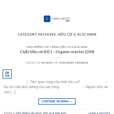
Skip
to
content
TIẾNG VIỆT
CATEGORY ARCHIVES:
HỮU CƠ & ACID AMIN
DINH DƯỠNG CÂY TRỒNG
,
HỮU CƠ & ACID AMIN
Chất hữu cơ (HC) – Organic matter (OM)
POSTED ON
09/08/2017
BY
AGRONOMY ENGINEER
09
Th8
1. Tầm quan trọng của chất hữu cơ? –
Dự trữ chất dinh dưỡng cho cây trồng – Nguồn thức ăn
của […]
CONTINUE READING
→
Posted in
Dinh dưỡng cây trồng
,
Hữu cơ & acid amin
Leave a comment