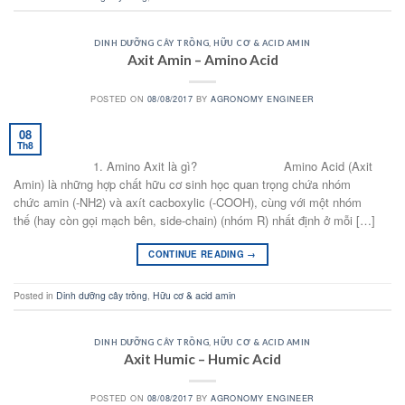
DINH DƯỠNG CÂY TRỒNG
,
HỮU CƠ & ACID AMIN
Axit Amin – Amino Acid
POSTED ON
08/08/2017
BY
AGRONOMY ENGINEER
08
Th8
1. Amino Axit là gì? Amino Acid (Axit
Amin) là những hợp chất hữu cơ sinh học quan trọng chứa nhóm
chức amin (-NH2) và axít cacboxylic (-COOH), cùng với một nhóm
thế (hay còn gọi mạch bên, side-chain) (nhóm R) nhất định ở mỗi […]
CONTINUE READING
→
Posted in
Dinh dưỡng cây trồng
,
Hữu cơ & acid amin
DINH DƯỠNG CÂY TRỒNG
,
HỮU CƠ & ACID AMIN
Axit Humic – Humic Acid
POSTED ON
08/08/2017
BY
AGRONOMY ENGINEER