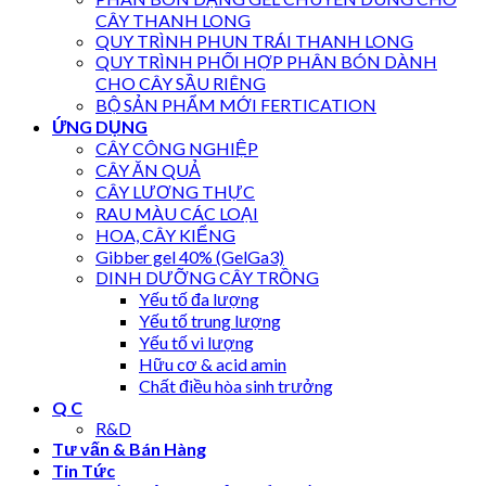
CÂY THANH LONG
QUY TRÌNH PHUN TRÁI THANH LONG
QUY TRÌNH PHỐI HỢP PHÂN BÓN DÀNH
CHO CÂY SẦU RIÊNG
BỘ SẢN PHẨM MỚI FERTICATION
ỨNG DỤNG
CÂY CÔNG NGHIỆP
CÂY ĂN QUẢ
CÂY LƯƠNG THỰC
RAU MÀU CÁC LOẠI
HOA, CÂY KIỂNG
Gibber gel 40% (GelGa3)
DINH DƯỠNG CÂY TRỒNG
Yếu tố đa lượng
Yếu tố trung lượng
Yếu tố vi lượng
Hữu cơ & acid amin
Chất điều hòa sinh trưởng
Q C
R&D
Tư vấn & Bán Hàng
Tin Tức