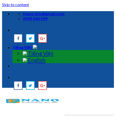
Skip to content
fnano.bio@gmail.com
0949 040 599
Tiếng Việt
Tiếng Việt
English