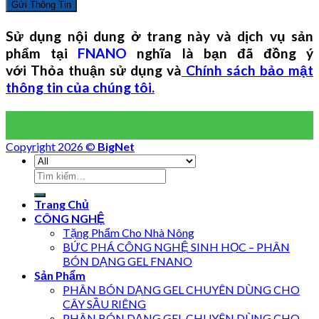
Sử dụng nội dung ở trang này và dịch vụ sản
phẩm tại
FNANO
nghĩa là bạn đã đồng ý
với Thỏa thuận sử dụng và
Chính sách bảo mật
thông tin của chúng tôi.
Copyright 2026 ©
BigNet
Trang Chủ
CÔNG NGHỆ
Tặng Phẩm Cho Nhà Nông
BỨC PHÁ CÔNG NGHỆ SINH HỌC – PHÂN
BÓN DẠNG GEL FNANO
Sản Phẩm
PHÂN BÓN DẠNG GEL CHUYÊN DÙNG CHO
CÂY SẦU RIÊNG
PHÂN BÓN DẠNG GEL CHUYÊN DÙNG CHO