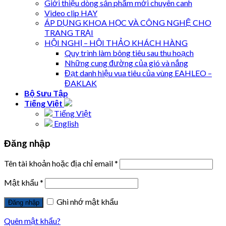
Giới thiệu dòng sản phẩm mới chuyên canh
Video clip HAY
ÁP DỤNG KHOA HỌC VÀ CÔNG NGHỆ CHO
TRANG TRẠI
HỘI NGHỊ – HỘI THẢO KHÁCH HÀNG
Quy trình làm bông tiêu sau thu hoạch
Những cung đường của gió và nắng
Đạt danh hiệu vua tiêu của vùng EAHLEO –
ĐAKLAK
Bộ Sưu Tập
Tiếng Việt
Tiếng Việt
English
Đăng nhập
Tên tài khoản hoặc địa chỉ email
*
Mật khẩu
*
Ghi nhớ mật khẩu
Quên mật khẩu?