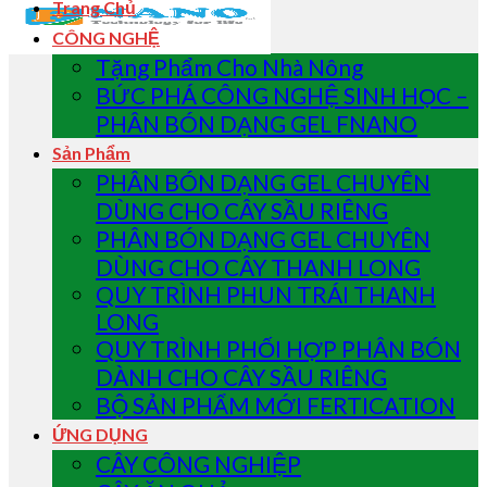
Trang Chủ
CÔNG NGHỆ
Tặng Phẩm Cho Nhà Nông
BỨC PHÁ CÔNG NGHỆ SINH HỌC –
PHÂN BÓN DẠNG GEL FNANO
Sản Phẩm
PHÂN BÓN DẠNG GEL CHUYÊN
DÙNG CHO CÂY SẦU RIÊNG
PHÂN BÓN DẠNG GEL CHUYÊN
DÙNG CHO CÂY THANH LONG
QUY TRÌNH PHUN TRÁI THANH
LONG
QUY TRÌNH PHỐI HỢP PHÂN BÓN
DÀNH CHO CÂY SẦU RIÊNG
BỘ SẢN PHẨM MỚI FERTICATION
ỨNG DỤNG
CÂY CÔNG NGHIỆP