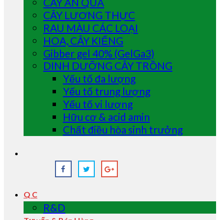
CÂY ĂN QUẢ
CÂY LƯƠNG THỰC
RAU MÀU CÁC LOẠI
HOA, CÂY KIỂNG
Gibber gel 40% (GelGa3)
DINH DƯỠNG CÂY TRỒNG
Yếu tố đa lượng
Yếu tố trung lượng
Yếu tố vi lượng
Hữu cơ & acid amin
Chất điều hòa sinh trưởng
Q C
R&D