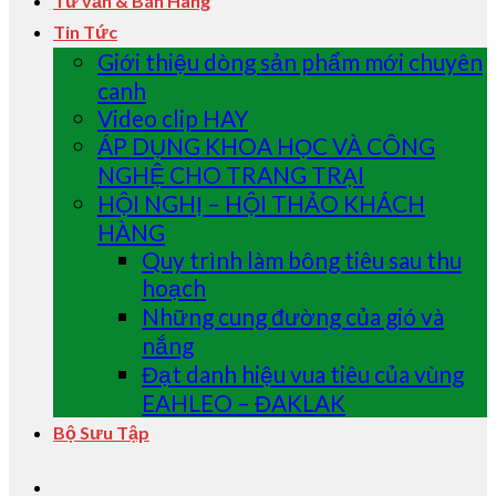
Tư vấn & Bán Hàng
Tin Tức
Giới thiệu dòng sản phẩm mới chuyên
canh
Video clip HAY
ÁP DỤNG KHOA HỌC VÀ CÔNG
NGHỆ CHO TRANG TRẠI
HỘI NGHỊ – HỘI THẢO KHÁCH
HÀNG
Quy trình làm bông tiêu sau thu
hoạch
Những cung đường của gió và
nắng
Đạt danh hiệu vua tiêu của vùng
EAHLEO – ĐAKLAK
Bộ Sưu Tập