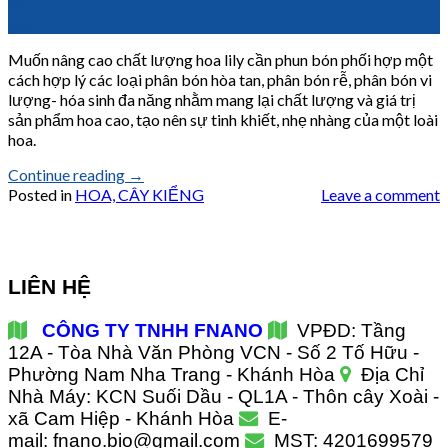
29
Th7
Muốn nâng cao chất lượng hoa lily cần phun bón phối hợp một
cách hợp lý các loại phân bón hòa tan, phân bón rễ, phân bón vi
lượng- hóa sinh đa năng nhằm mang lại chất lượng và giá trị
sản phẩm hoa cao, tạo nên sự tinh khiết, nhẹ nhàng của một loài
hoa.
Continue reading
→
Posted in
HOA, CÂY KIỂNG
Leave a comment
LIÊN HỆ
CÔNG TY TNHH FNANO
VPĐD: Tầng
12A - Tòa Nhà Văn Phòng VCN - Số 2 Tố Hữu -
Phường Nam Nha Trang - Khánh Hòa
Địa Chỉ
Nhà Máy: KCN Suối Dầu - QL1A - Thôn cây Xoài -
xã Cam Hiệp - Khánh Hòa
E-
mail: fnano.bio@gmail.com
MST: 4201699579