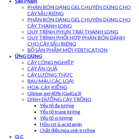
Sản Phẩm
PHÂN BÓN DẠNG GEL CHUYÊN DÙNG CHO
CÂY SẦU RIÊNG
PHÂN BÓN DẠNG GEL CHUYÊN DÙNG CHO
CÂY THANH LONG
QUY TRÌNH PHUN TRÁI THANH LONG
QUY TRÌNH PHỐI HỢP PHÂN BÓN DÀNH
CHO CÂY SẦU RIÊNG
BỘ SẢN PHẨM MỚI FERTICATION
ỨNG DỤNG
CÂY CÔNG NGHIỆP
CÂY ĂN QUẢ
CÂY LƯƠNG THỰC
RAU MÀU CÁC LOẠI
HOA, CÂY KIỂNG
Gibber gel 40% (GelGa3)
DINH DƯỠNG CÂY TRỒNG
Yếu tố đa lượng
Yếu tố trung lượng
Yếu tố vi lượng
Hữu cơ & acid amin
Chất điều hòa sinh trưởng
Q C