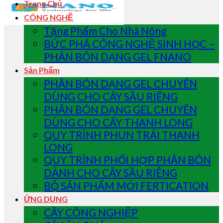
Trang Chủ
CÔNG NGHỆ
Tặng Phẩm Cho Nhà Nông
BỨC PHÁ CÔNG NGHỆ SINH HỌC –
PHÂN BÓN DẠNG GEL FNANO
Sản Phẩm
PHÂN BÓN DẠNG GEL CHUYÊN
DÙNG CHO CÂY SẦU RIÊNG
PHÂN BÓN DẠNG GEL CHUYÊN
DÙNG CHO CÂY THANH LONG
QUY TRÌNH PHUN TRÁI THANH
LONG
QUY TRÌNH PHỐI HỢP PHÂN BÓN
DÀNH CHO CÂY SẦU RIÊNG
BỘ SẢN PHẨM MỚI FERTICATION
ỨNG DỤNG
CÂY CÔNG NGHIỆP