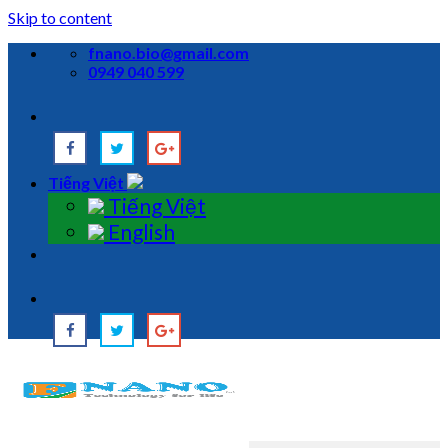
Skip to content
fnano.bio@gmail.com
0949 040 599
Tiếng Việt
Tiếng Việt
English