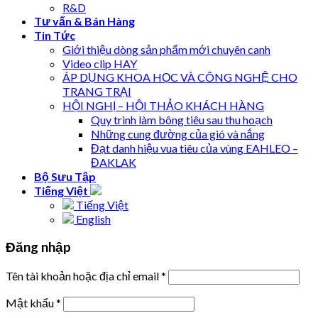
R&D
Tư vấn & Bán Hàng
Tin Tức
Giới thiệu dòng sản phẩm mới chuyên canh
Video clip HAY
ÁP DỤNG KHOA HỌC VÀ CÔNG NGHỆ CHO
TRANG TRẠI
HỘI NGHỊ – HỘI THẢO KHÁCH HÀNG
Quy trình làm bông tiêu sau thu hoạch
Những cung đường của gió và nắng
Đạt danh hiệu vua tiêu của vùng EAHLEO –
ĐAKLAK
Bộ Sưu Tập
Tiếng Việt
Tiếng Việt
English
Đăng nhập
Tên tài khoản hoặc địa chỉ email
*
Mật khẩu
*