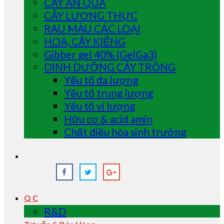
CÂY ĂN QUẢ
CÂY LƯƠNG THỰC
RAU MÀU CÁC LOẠI
HOA, CÂY KIỂNG
Gibber gel 40% (GelGa3)
DINH DƯỠNG CÂY TRỒNG
Yếu tố đa lượng
Yếu tố trung lượng
Yếu tố vi lượng
Hữu cơ & acid amin
Chất điều hòa sinh trưởng
Q C
R&D