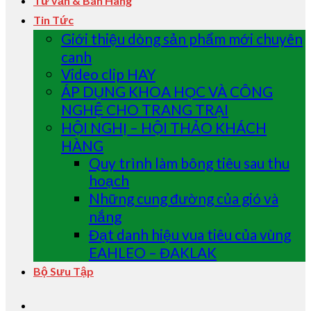
Tư vấn & Bán Hàng
Tin Tức
Giới thiệu dòng sản phẩm mới chuyên
canh
Video clip HAY
ÁP DỤNG KHOA HỌC VÀ CÔNG
NGHỆ CHO TRANG TRẠI
HỘI NGHỊ – HỘI THẢO KHÁCH
HÀNG
Quy trình làm bông tiêu sau thu
hoạch
Những cung đường của gió và
nắng
Đạt danh hiệu vua tiêu của vùng
EAHLEO – ĐAKLAK
Bộ Sưu Tập