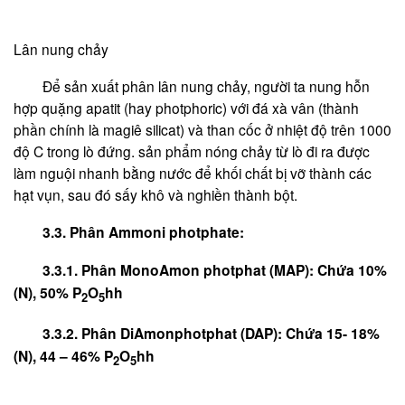
Lân nung chảy
Để sản xuất phân lân nung chảy, người ta nung hỗn
hợp quặng apatit (hay photphoric) với đá xà vân (thành
phần chính là magiê silicat) và than cốc ở nhiệt độ trên 1000
độ C trong lò đứng. sản phẩm nóng chảy từ lò đi ra được
làm nguội nhanh bằng nước để khối chất bị vỡ thành các
hạt vụn, sau đó sấy khô và nghiền thành bột.
3.3. Phân Ammoni photphate:
3.3.1. Phân MonoAmon photphat (MAP): Chứa 10%
(N), 50% P
O
hh
2
5
3.3.2. Phân DiAmonphotphat (DAP): Chứa 15- 18%
(N), 44 – 46% P
O
hh
2
5