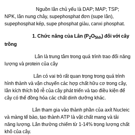
Nguồn lân chủ yếu là DAP; MAP; TSP;
NPK, lân nung chảy, supephosphat đơn (supe lân),
supephosphat kép, supe phosphat giàu, canxi phosphat.
1. Chức năng của Lân (P
O
) đối với cây
2
5hh
trồng
Lân là trung tâm trong quá trình trao đổi năng
lượng và protein của cây
Lân có vai trò rất quan trọng trong quá trình
hình thành và vận chuyển các hợp chất hữu cơ trong cây,
lân kích thích bộ rễ của cây phát triển và tạo điều kiện
để
cây có thể đồng hóa các chất dinh dưỡng khác.
Lân tham gia vào thành phần của axít Nucleic
và màng tế bào, tạo thành ATP là vật chất mang và tải
năng lượng. Lân thường chiếm từ 1-14% trọng lượng
chất
khô của cây.