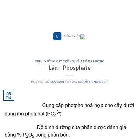
Skip
to
content
TIẾNG VIỆT
DINH DƯỠNG CÂY TRỒNG
,
YẾU TỐ ĐA LƯỢNG
Lân – Phosphate
POSTED ON
05/08/2017
BY
AGRONOMY ENGINEER
05
Th8
Cung cấp photpho hoá hợp cho cây dưới
3-
dạng ion photphat (PO
)
4
Độ dinh dưỡng của phân được đánh giá
bằng % P
O
trong phân bón.
2
5