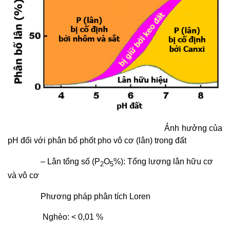
Ảnh hưởng của
pH đối với phân bố phốt pho vô cơ (lân) trong đất
– Lân tổng số (P
O
%): Tổng lượng lân hữu cơ
2
5
và vô cơ
Phương pháp phân tích Loren
Nghèo: < 0,01 %