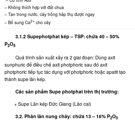
– Không thích hợp với đất chua
– Tan trong nước, cây trồng hấp thụ được ngay
2+
– Bổ sung Ca
cho cây
3.1.2 Supephotphat kép – TSP: chứa 40 – 50%
P
O
2
5
Quá trình sản xuất xảy ra 2 giai đoạn: Dùng axit
sunphuric để điều chế axit photphoric sau đó axit
photphoric tiếp tục tác dụng với photphoric hoặc apatit tạo
thành supe lân kép.
Các sản phẩm Supe photphat trên thị trường:
+ Supe Lân kép Đức Giang (Lào cai)
3.2. Phân lân nung chảy: chứa 13 – 16% P
O
2
5