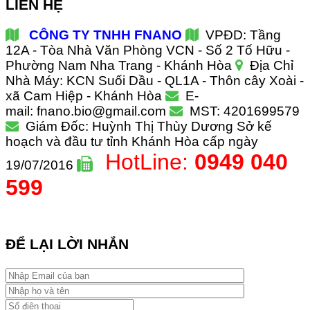
LIÊN HỆ
CÔNG TY TNHH FNANO
VPĐD: Tầng
12A - Tòa Nhà Văn Phòng VCN - Số 2 Tố Hữu -
Phường Nam Nha Trang - Khánh Hòa
Địa Chỉ
Nhà Máy: KCN Suối Dầu - QL1A - Thôn cây Xoài -
xã Cam Hiệp - Khánh Hòa
E-
mail: fnano.bio@gmail.com
MST: 4201699579
Giám Đốc: Huỳnh Thị Thùy Dương
Sở kế
hoạch và đầu tư tỉnh Khánh Hòa cấp ngày
HotLine:
0949 040
19/07/2016
599
ĐỂ LẠI LỜI NHẮN