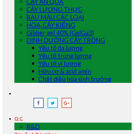
CÂY ĂN QUẢ
CÂY LƯƠNG THỰC
RAU MÀU CÁC LOẠI
HOA, CÂY KIỂNG
Gibber gel 40% (GelGa3)
DINH DƯỠNG CÂY TRỒNG
Yếu tố đa lượng
Yếu tố trung lượng
Yếu tố vi lượng
Hữu cơ & acid amin
Chất điều hòa sinh trưởng
Q C
R&D