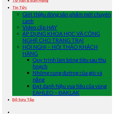
Tư vấn & Bán Hàng
Tin Tức
Giới thiệu dòng sản phẩm mới chuyên
canh
Video clip HAY
ÁP DỤNG KHOA HỌC VÀ CÔNG
NGHỆ CHO TRANG TRẠI
HỘI NGHỊ – HỘI THẢO KHÁCH
HÀNG
Quy trình làm bông tiêu sau thu
hoạch
Những cung đường của gió và
nắng
Đạt danh hiệu vua tiêu của vùng
EAHLEO – ĐAKLAK
Bộ Sưu Tập