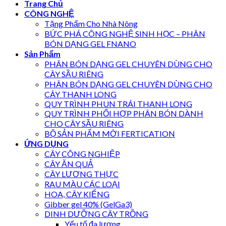
Trang Chủ
CÔNG NGHỆ
Tặng Phẩm Cho Nhà Nông
BỨC PHÁ CÔNG NGHỆ SINH HỌC – PHÂN
BÓN DẠNG GEL FNANO
Sản Phẩm
PHÂN BÓN DẠNG GEL CHUYÊN DÙNG CHO
CÂY SẦU RIÊNG
PHÂN BÓN DẠNG GEL CHUYÊN DÙNG CHO
CÂY THANH LONG
QUY TRÌNH PHUN TRÁI THANH LONG
QUY TRÌNH PHỐI HỢP PHÂN BÓN DÀNH
CHO CÂY SẦU RIÊNG
BỘ SẢN PHẨM MỚI FERTICATION
ỨNG DỤNG
CÂY CÔNG NGHIỆP
CÂY ĂN QUẢ
CÂY LƯƠNG THỰC
RAU MÀU CÁC LOẠI
HOA, CÂY KIỂNG
Gibber gel 40% (GelGa3)
DINH DƯỠNG CÂY TRỒNG
Yếu tố đa lượng