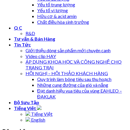
Yếu tố trung lượng
Yếu tố vi lượng
Hữu cơ & acid amin
Chất điều hòa sinh trưởng
Q C
R&D
Tư vấn & Bán Hàng
Tin Tức
Giới thiệu dòng sản phẩm mới chuyên canh
Video clip HAY
ÁP DỤNG KHOA HỌC VÀ CÔNG NGHỆ CHO
TRANG TRẠI
HỘI NGHỊ – HỘI THẢO KHÁCH HÀNG
Quy trình làm bông tiêu sau thu hoạch
Những cung đường của gió và nắng
Đạt danh hiệu vua tiêu của vùng EAHLEO –
ĐAKLAK
Bộ Sưu Tập
Tiếng Việt
Tiếng Việt
English