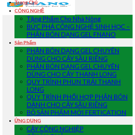
Trang Chủ
CÔNG NGHỆ
Tặng Phẩm Cho Nhà Nông
BỨC PHÁ CÔNG NGHỆ SINH HỌC –
PHÂN BÓN DẠNG GEL FNANO
Sản Phẩm
PHÂN BÓN DẠNG GEL CHUYÊN
DÙNG CHO CÂY SẦU RIÊNG
PHÂN BÓN DẠNG GEL CHUYÊN
DÙNG CHO CÂY THANH LONG
QUY TRÌNH PHUN TRÁI THANH
LONG
QUY TRÌNH PHỐI HỢP PHÂN BÓN
DÀNH CHO CÂY SẦU RIÊNG
BỘ SẢN PHẨM MỚI FERTICATION
ỨNG DỤNG
CÂY CÔNG NGHIỆP