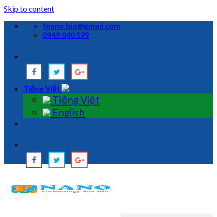
Skip to content
fnano.bio@gmail.com
0949 040 599
Tiếng Việt
Tiếng Việt
English