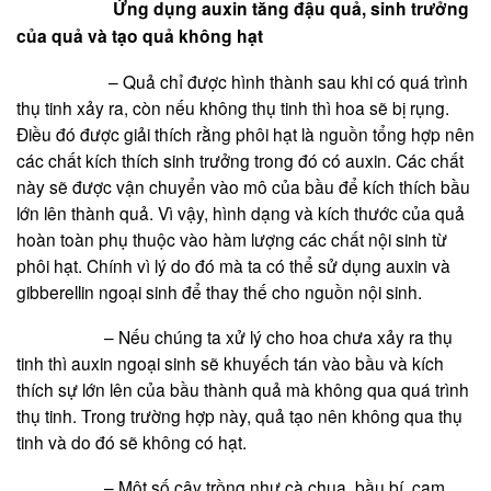
Ứng dụng auxin tăng đậu quả, sinh trưởng
của quả và tạo quả không hạt
– Quả chỉ được hình thành sau khi có quá trình
thụ tinh xảy ra, còn nếu không thụ tinh thì hoa sẽ bị rụng.
Điều đó được giải thích rằng phôi hạt là nguồn tổng hợp nên
các chất kích thích sinh trưởng trong đó có auxin. Các chất
này sẽ được vận chuyển vào mô của bầu để kích thích bầu
lớn lên thành quả. Vì vậy, hình dạng và kích thước của quả
hoàn toàn phụ thuộc vào hàm lượng các chất nội sinh từ
phôi hạt. Chính vì lý do đó mà ta có thể sử dụng auxin và
gibberellin ngoại sinh để thay thế cho nguồn nội sinh.
– Nếu chúng ta xử lý cho hoa chưa xảy ra thụ
tinh thì auxin ngoại sinh sẽ khuyếch tán vào bầu và kích
thích sự lớn lên của bầu thành quả mà không qua quá trình
thụ tinh. Trong trường hợp này, quả tạo nên không qua thụ
tinh và do đó sẽ không có hạt.
– Một số cây trồng như cà chua, bầu bí, cam