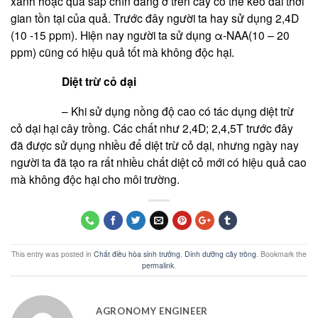
xanh hoặc quả sắp chín đang ở trên cây có thể kéo dài thời
gian tồn tại của quả. Trước đây người ta hay sử dụng 2,4D
(10 -15 ppm). Hiện nay người ta sử dụng α-NAA(10 – 20
ppm) cũng có hiệu quả tốt mà không độc hại.
Diệt trừ cỏ dại
– Khi sử dụng nồng độ cao có tác dụng diệt trừ
cỏ dại hại cây trồng. Các chất như 2,4D; 2,4,5T trước đây
đã được sử dụng nhiều để diệt trừ cỏ dại, nhưng ngày nay
người ta đã tạo ra rất nhiều chất diệt cỏ mới có hiệu quả cao
mà không độc hại cho môi trường.
This entry was posted in
Chất điều hòa sinh trưởng
,
Dinh dưỡng cây trồng
. Bookmark the
permalink
.
AGRONOMY ENGINEER