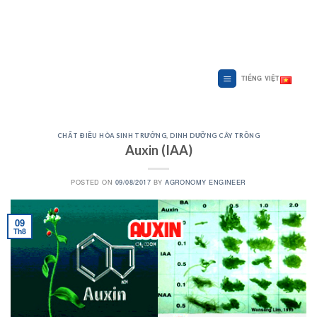
Skip
to
content
TIẾNG VIỆT
CHẤT ĐIỀU HÒA SINH TRƯỞNG
,
DINH DƯỠNG CÂY TRỒNG
Auxin (IAA)
POSTED ON
09/08/2017
BY
AGRONOMY ENGINEER
09
Th8