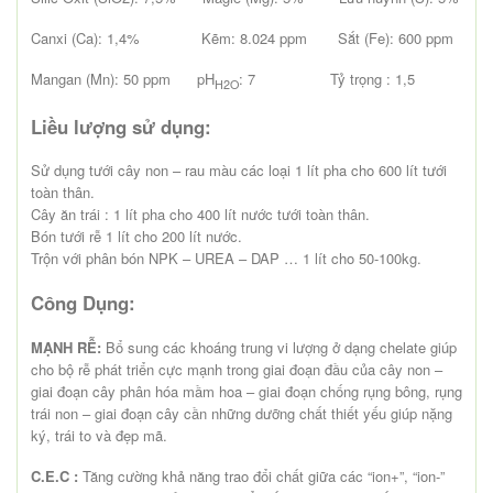
Canxi (Ca): 1,4% Kẽm: 8.024 ppm Sắt (Fe): 600 ppm
Mangan (Mn): 50 ppm pH
: 7 Tỷ trọng : 1,5
H2O
Liều lượng sử dụng:
Sử dụng tưới cây non – rau màu các loại 1 lít pha cho 600 lít tưới
toàn thân.
Cây ăn trái : 1 lít pha cho 400 lít nước tưới toàn thân.
Bón tưới rễ 1 lít cho 200 lít nước.
Trộn với phân bón NPK – UREA – DAP … 1 lít cho 50-100kg.
Công Dụng:
MẠNH RỄ:
Bổ sung các khoáng trung vi lượng ở dạng chelate giúp
cho bộ rễ phát triển cực mạnh trong giai đoạn đầu của cây non –
giai đoạn cây phân hóa mầm hoa – giai đoạn chống rụng bông, rụng
trái non – giai đoạn cây cần những dưỡng chất thiết yếu giúp nặng
ký, trái to và đẹp mã.
C.E.C :
Tăng cường khả năng trao đổi chất giữa các “ion+”, “ion-”