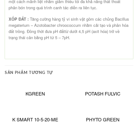
một cách mãnh liệt nhằm giảm thiểu tối đa khả năng thất thoát
phân bón trong quá trình canh tác diễn ra liên tục.
XỐP ĐẤT :
Tăng cường hàng tỷ vi sinh vật gồm các chủng Bacillus
megaterium – Azotobacter chroococcum nhằm cải tạo và phân hóa
đất trồng. Đồng thời đưa pH đấttừ dưới 4,5 pH (axit hóa) trở về
trạng thái cân bằng pH từ 5 – 7pH.
SẢN PHẨM TƯƠNG TỰ
KGREEN
POTASH FULVIC
K SMART 10-5-20-ME
PHYTO GREEN