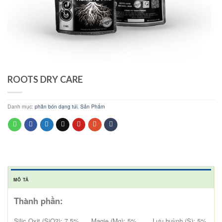
ROOTS DRY CARE
Danh mục:
phân bón dạng túi
,
Sản Phẩm
MÔ TẢ
Thành phần:
Silic Oxit (SiO2): 7,5% Magie (Mg): 5% Lưu huỳnh (S): 5%