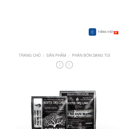
Skip
to
content
TIẾNG VIỆT
TRANG CHỦ
SẢN PHẨM
PHÂN BÓN DẠNG TÚI
/
/