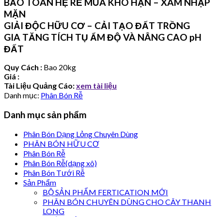
BẢO TOÀN HỆ RỄ MÙA KHÔ HẠN – XÂM NHẬP
MẶN
GIẢI ĐỘC HỮU CƠ – CẢI TẠO ĐẤT TRỒNG
GIA TĂNG TÍCH TỤ ẨM ĐỘ VÀ NÂNG CAO pH
ĐẤT
Quy Cách :
Bao 20kg
Giá :
Tài Liệu Quảng Cáo:
xem tài liệu
Danh mục:
Phân Bón Rễ
Danh mục sản phẩm
Phân Bón Dạng Lỏng Chuyên Dùng
PHÂN BÓN HỮU CƠ
Phân Bón Rễ
Phân Bón Rễ(dạng xô)
Phân Bón Tưới Rễ
Sản Phẩm
BỘ SẢN PHẨM FERTICATION MỚI
PHÂN BÓN CHUYÊN DÙNG CHO CÂY THANH
LONG