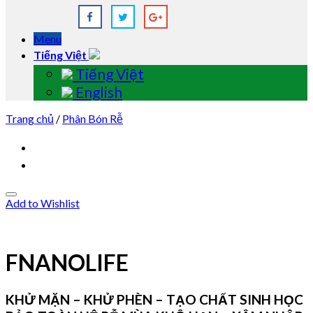
Menu
Tiếng Việt
Tiếng Việt
English
Trang chủ
/
Phân Bón Rễ
Add to Wishlist
FNANOLIFE
KHỬ MẶN – KHỬ PHÈN – TẠO CHẤT SINH HỌC