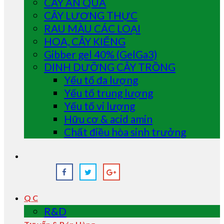
CÂY ĂN QUẢ
CÂY LƯƠNG THỰC
RAU MÀU CÁC LOẠI
HOA, CÂY KIỂNG
Gibber gel 40% (GelGa3)
DINH DƯỠNG CÂY TRỒNG
Yếu tố đa lượng
Yếu tố trung lượng
Yếu tố vi lượng
Hữu cơ & acid amin
Chất điều hòa sinh trưởng
Q C
R&D