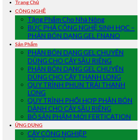
Trang Chủ
CÔNG NGHỆ
Tặng Phẩm Cho Nhà Nông
BỨC PHÁ CÔNG NGHỆ SINH HỌC –
PHÂN BÓN DẠNG GEL FNANO
Sản Phẩm
PHÂN BÓN DẠNG GEL CHUYÊN
DÙNG CHO CÂY SẦU RIÊNG
PHÂN BÓN DẠNG GEL CHUYÊN
DÙNG CHO CÂY THANH LONG
QUY TRÌNH PHUN TRÁI THANH
LONG
QUY TRÌNH PHỐI HỢP PHÂN BÓN
DÀNH CHO CÂY SẦU RIÊNG
BỘ SẢN PHẨM MỚI FERTICATION
ỨNG DỤNG
CÂY CÔNG NGHIỆP