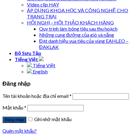
Video clip HAY
ÁP DỤNG KHOA HỌC VÀ CÔNG NGHỆ CHO
TRANG TRẠI
HỘI NGHỊ – HỘI THẢO KHÁCH HÀNG
Quy trình làm bông tiêu sau thu hoạch
Những cung đường của gió và nắng
Đạt danh hiệu vua tiêu của vùng EAHLEO –
ĐAKLAK
Bộ Sưu Tập
Tiếng Việt
Tiếng Việt
English
Đăng nhập
Tên tài khoản hoặc địa chỉ email
*
Mật khẩu
*
Ghi nhớ mật khẩu
Quên mật khẩu?