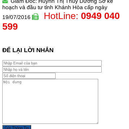
Giám Đốc: Huỳnh Thị Thùy Dương
Sở kế
hoạch và đầu tư tỉnh Khánh Hòa cấp ngày
HotLine:
0949 040
19/07/2016
599
ĐỂ LẠI LỜI NHẮN