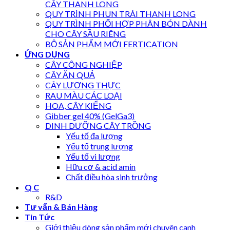
CÂY THANH LONG
QUY TRÌNH PHUN TRÁI THANH LONG
QUY TRÌNH PHỐI HỢP PHÂN BÓN DÀNH
CHO CÂY SẦU RIÊNG
BỘ SẢN PHẨM MỚI FERTICATION
ỨNG DỤNG
CÂY CÔNG NGHIỆP
CÂY ĂN QUẢ
CÂY LƯƠNG THỰC
RAU MÀU CÁC LOẠI
HOA, CÂY KIỂNG
Gibber gel 40% (GelGa3)
DINH DƯỠNG CÂY TRỒNG
Yếu tố đa lượng
Yếu tố trung lượng
Yếu tố vi lượng
Hữu cơ & acid amin
Chất điều hòa sinh trưởng
Q C
R&D
Tư vấn & Bán Hàng
Tin Tức
Giới thiệu dòng sản phẩm mới chuyên canh