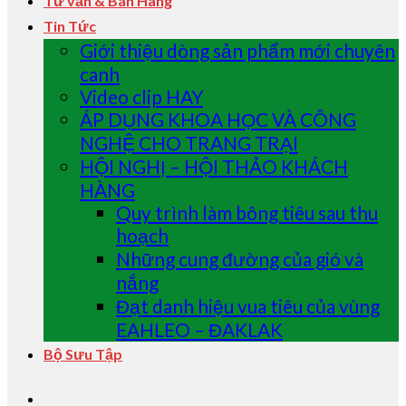
Tư vấn & Bán Hàng
Tin Tức
Giới thiệu dòng sản phẩm mới chuyên
canh
Video clip HAY
ÁP DỤNG KHOA HỌC VÀ CÔNG
NGHỆ CHO TRANG TRẠI
HỘI NGHỊ – HỘI THẢO KHÁCH
HÀNG
Quy trình làm bông tiêu sau thu
hoạch
Những cung đường của gió và
nắng
Đạt danh hiệu vua tiêu của vùng
EAHLEO – ĐAKLAK
Bộ Sưu Tập