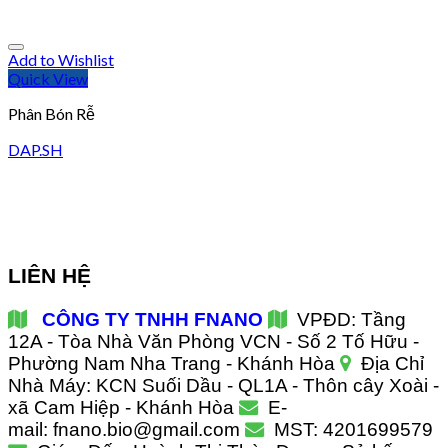
Add to Wishlist
Quick View
Phân Bón Rễ
DAP.SH
LIÊN HỆ
CÔNG TY TNHH FNANO
VPĐD: Tầng
12A - Tòa Nhà Văn Phòng VCN - Số 2 Tố Hữu -
Phường Nam Nha Trang - Khánh Hòa
Địa Chỉ
Nhà Máy: KCN Suối Dầu - QL1A - Thôn cây Xoài -
xã Cam Hiệp - Khánh Hòa
E-
mail: fnano.bio@gmail.com
MST: 4201699579