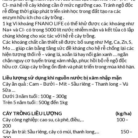
Cl- mà hệ rễ cây không cần ở mức ngưỡng cao. Tránh ngộ độc
rễ đồng thời giúp phát triển sinh học trong đất tạo ra các
enzym hữu ích cho cây trồng .
1 kg Vi khoáng FNANO LIFE có thể khử được các khoáng như
Na+ và Cl- có trong 5000 lít nước nhiễm mặn và kết tủa cô lập
chúng không cho xúc tác với hệ rễ cây trồng.
Các khoáng chất cần thiết sẽ được bổ sung như Mg, Ca, Zn, S,
Mo … giúp cân bằng tăng sức đề kháng cho hệ rễ chống lại các
hiện tượng thối rễ – vàng lá, xoắn lá hay nổi gân xanh … ngăn
chặn nguy cơ tuyến trùng xâm nhập, phục hồi bộ rễ ngộ độc
hữu cơ. Giúp cây trồng ổn định và phát triển trong mùa khô hạn.
Liều lượng sử dụng khi nguồn nước bị xâm nhập mặn
Cây ăn quả : Cam – Bưởi – Mít – Sầu riêng – Thanh long – Vú
Sữa …
Dưới 3 năm tuổi : 100g – 300g
Trên 5 năm tuổi : 500g đến 1kg
CÂY TRỒNG LIỀU LƯỢNG (kg/ha)
Cây công nghiệp: cao su, cà phê, điều,… 100 –
200
Cây ăn trái: Sầu riêng, cây có múi, thanh long,… 150 –
300