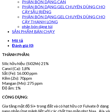
PHÂN BÓN DẠNG CAN
PHÂN BÓN DẠNG GEL CHUYÊN DÙNG CHO
CÂY SẦU RIÊNG
PHÂN BÓN DẠNG GEL CHUYÊN DÙNG CHO
CÂY THANH LONG
phân bón dạng túi
SẢN PHẨM BÁN CHẠY
Mô tả
Đánh giá (0)
THÀNH PHẦN:
Silic hữu hiệu: (Si02hh) 21%
Canxi (Ca): 1,8%
Sắt (Fe): 16.000 ppm
Kẽm (Zn): 70ppm
Mangan (Mn): 275 ppm
Độ ẩm: 1%
CÔNG DỤNG:
Gia tăng mật độ Si+ trong đất và có hạt hữu cơ Fulvate ở dạng
nano phản ứng mãnh liệt với các chất tạo mặn như Na+ , Al+ và