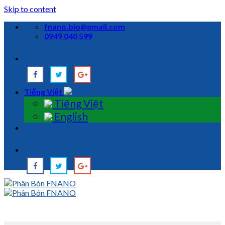
Skip to content
fnano.bio@gmail.com
0949 040 599
Tiếng Việt
Tiếng Việt
English